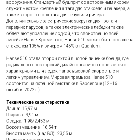
вооружения. Стандартный бушприт со встроенным якорем
служит местом крепления штага для стакселя и генакера, а
также второго форштага для генуи или ричера.
Дополнительные электрические закрутки для грота и
передних парусов, а также электрические лебедки также
облегчают управление лодкой, что свойственно всей
линейке Hanse. Кроме того, Hanse 510 может быть оснащена
стакселем 105% и ричером 145% от Quantum.
Hanse 510 стала второй яхтой в новой линейке бренда, где
радикально новаторский дизайн органично сочетается с
характерными для лодок Hanse высокой скоростью и
легким управлением. Мировая премьера Hanse 510
состоится на яхтенной выставке в Барселоне (12–16
октября 2022 г.).
Технические характеристики:
Длина: 15,97 м
Ширина: 4,91 м
Осадка: 1,98/2,453 м
Водоизмещение: 16,54 т
Высота мачты (над ВЛ): 23,55 м
Парусное вооружение: