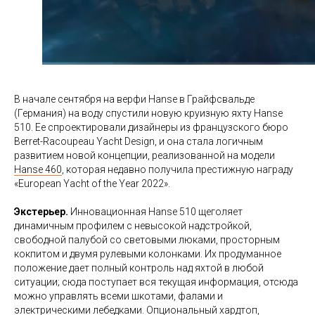
В начале сентября на верфи Hanse в Грайфсвальде
(Германия) на воду спустили новую круизную яхту Hanse
510. Ее спроектировали дизайнеры из французского бюро
Berret-Racoupeau Yacht Design, и она стала логичным
развитием новой концепции, реализованной на модели
Hanse 460
, которая недавно получила престижную награду
«European Yacht of the Year 2022».
Экстерьер.
Инновационная Hanse 510 щеголяет
динамичным профилем с невысокой надстройкой,
свободной палубой со световыми люками, просторным
кокпитом и двумя рулевыми колонками. Их продуманное
положение дает полный контроль над яхтой в любой
ситуации; сюда поступает вся текущая информация, отсюда
можно управлять всеми шкотами, фалами и
электрическими лебедками. Опциональный хардтоп,