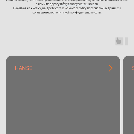
с нами по адресу
info@hanseyachtsrussia.ru
.
Нажимая на кнопку, вы даете согласие на обработку персональных данных и
соглашаетесь c
политикой конфиденциальности
.
HANSE