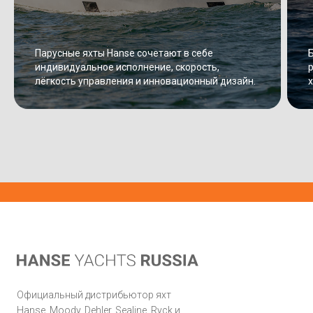
Парусные яхты Hanse сочетают в себе
индивидуальное исполнение, скорость,
лёгкость управления и инновационный дизайн.
х
Официальный дистрибьютор яхт
Hanse, Moody, Dehler, Sealine, Ryck и